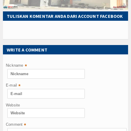
Data ASN - 2023 (BPS)
TULISKAN KOMENTAR ANDA DARI ACCOUNT FACEBOOK
Data ASN - 2022 (BPS)
Data ASN Ulang Tahun
CASN BANTAENG
WRITE A COMMENT
Download
Nickname
*
Gallery
Album
E-mail
*
Video
Website
Berita
Berita Duka
Comment
*