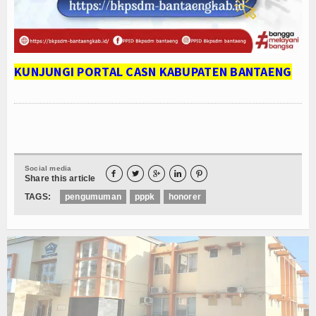
Layanan
Layanan SSO SMART ASN (eSeruni)
Layanan Legalisir (Sekretariat)
KUNJUNGI PORTAL CASN KABUPATEN BANTAENG
Logo eSeruni
Cari Data ASN - PNS
Cari Data PPPK
Social media





Share this article
Cari Data Honorer / Non ASN
TAGS:
pengumuman
pppk
honorer
DATA STATISTIK
Dashboard Pimpinan
Infografis Data ASN
IPM Bantaeng Tahun 2023