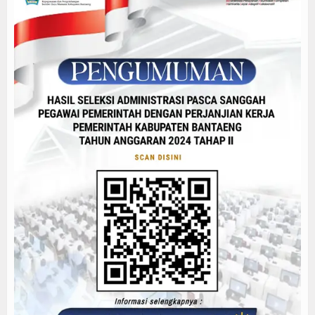
Peta Jabatan
Sebanyak 94 Pejabat Dilantik, Bupati Bantaeng Minta
PENGUMUMAN DAFTAR PESERTA ALOKASI PPPK PARUH
Peta Jabatan 2024
Edaran Pemutakhiran Data ASN se Kabupaten Banta
Pelantikan dan Pengambilan Sumpah Pejabat Pimpin
Perencanaan
Pelantikan Pejabat Administrator dan Pejabat Pela
Pengumuman Jadwal Pelaksanaan Seleksi Kompetens
Tujuan & Sasaran
Sebanyak 94 Pejabat Dilantik, Bupati Bantaeng Minta
Renja 2024
RPD Kabupaten Bantaeng 2024-2026
RPD BKPSDM 2024-2026
Renstra Perubahan 2018-2023
Laporan Kinerja 2023
ASN Berakhlak