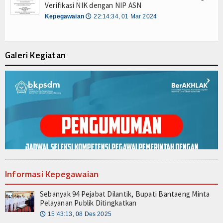
Layanan
Verifikasi NIK dengan NIP ASN
Kepegawaian
22:14:34, 01 Mar 2024
🕔
Layanan SSO SMART ASN (eSeruni)
Layanan Legalisir (Sekretariat)
Galeri Kegiatan
Logo eSeruni
Cari Data ASN - PNS
Cari Data PPPK
Cari Data Honorer / Non ASN
DATA STATISTIK
Informasi Kepegawaian
Dashboard Pimpinan
Sebanyak 94 Pejabat Dilantik, Bupati Bantaeng Minta
Infografis Data ASN
Pelayanan Publik Ditingkatkan
15:43:13, 08 Des 2025
IPM Bantaeng Tahun 2023
🕔