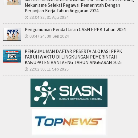
Pengumuman
Mekanisme Seleksi Pegawai Pemerintah Dengan
Perjanjian Kerja Tahun Anggaran 2024
PPPK
23:04:32, 31 Agu 2024
🕔
Pengumuman Pendaftaran CASN PPPK Tahun 2024
ASN
08:47:24, 30 Sep 2024
🕔
Kepegawaian
PENGUMUMAN DAFTAR PESERTA ALOKASI PPPK
Honorer
PARUH WAKTU DI LINGKUNGAN PEMERINTAH
KABUPATEN BANTAENG TAHUN ANGGARAN 2025
Hubungi Kami
22:02:30, 11 Sep 2025
🕔
Pengaduan
Kontak
Forum
Tentang Kami
PPID