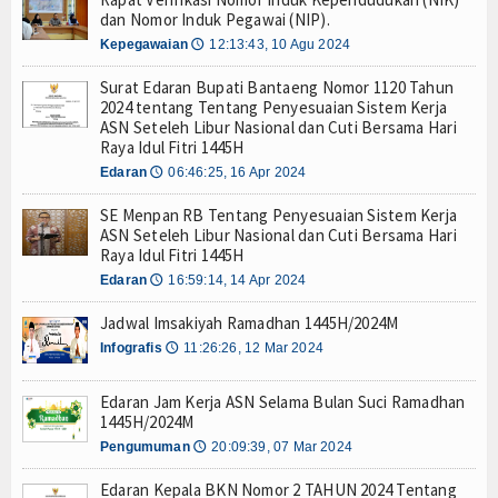
dan Nomor Induk Pegawai (NIP).
Peta Jabatan
PENGUMUMAN DAFTAR PESERTA ALOKASI PPPK PARUH
Kepegawaian
12:13:43, 10 Agu 2024
🕔
Edaran Pemutakhiran Data ASN se Kabupaten Banta
Peta Jabatan 2024
Pelantikan dan Pengambilan Sumpah Pejabat Pimpin
Surat Edaran Bupati Bantaeng Nomor 1120 Tahun
Pelantikan Pejabat Administrator dan Pejabat Pela
2024 tentang Tentang Penyesuaian Sistem Kerja
Perencanaan
ASN Seteleh Libur Nasional dan Cuti Bersama Hari
Pengumuman Jadwal Pelaksanaan Seleksi Kompetens
Raya Idul Fitri 1445H
Sebanyak 94 Pejabat Dilantik, Bupati Bantaeng Minta
Tujuan & Sasaran
Edaran
06:46:25, 16 Apr 2024
🕔
PENGUMUMAN DAFTAR PESERTA ALOKASI PPPK PARUH
Renja 2024
SE Menpan RB Tentang Penyesuaian Sistem Kerja
ASN Seteleh Libur Nasional dan Cuti Bersama Hari
Raya Idul Fitri 1445H
RPD Kabupaten Bantaeng 2024-2026
Edaran
16:59:14, 14 Apr 2024
🕔
RPD BKPSDM 2024-2026
Jadwal Imsakiyah Ramadhan 1445H/2024M
Infografis
11:26:26, 12 Mar 2024
🕔
Renstra Perubahan 2018-2023
Edaran Jam Kerja ASN Selama Bulan Suci Ramadhan
Laporan Kinerja 2023
1445H/2024M
Pengumuman
20:09:39, 07 Mar 2024
🕔
ASN Berakhlak
Edaran Kepala BKN Nomor 2 TAHUN 2024 Tentang