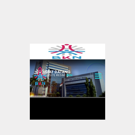
informasi serta merta
informasi berkala
permohonan informasi
Aplikasi
Pusat
My ASN
e-Kinerja BKN (SKP Online)
sscasn BKN
Srikandi Versi 3
Srikandi Versi 2