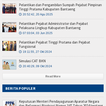
Pelantikan dan Pengambilan Sumpah Pejabat Pimpinan
Data ASN - 2023 (BPS)
Tinggi Pratama Kabupaten Bantaeng
20:52:42, 20 Agu 2025
🕔
Data ASN - 2022 (BPS)
Pelantikan Pejabat Administrator dan Pejabat
Data ASN Ulang Tahun
Pelaksana Lingkup Kabupaten Bantaeng
07:03:04, 03 Jun 2025
🕔
CASN BANTAENG
Pelantikan Pejabat Tinggi Pratama dan Pejabat
Fungsional
Download
19:11:55, 27 Okt 2024
🕔
Gallery
Simulasi CAT BKN
20:40:29, 09 Okt 2024
🕔
Album
Read More
Video
BERITA POPULER
Berita
Berita Duka
Keputusan Menteri Pendayagunaan Aparatur Negara
dan Reformasi Birokrasi Nomor 347 Tahun 2024 tentang