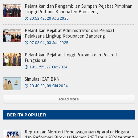
Layanan
Pelantikan dan Pengambilan Sumpah Pejabat Pimpinan
Tinggi Pratama Kabupaten Bantaeng
Layanan SSO SMART ASN (eSeruni)
20:52:42, 20 Agu 2025
🕔
Layanan Legalisir (Sekretariat)
Pelantikan Pejabat Administrator dan Pejabat
Pelaksana Lingkup Kabupaten Bantaeng
Logo eSeruni
07:03:04, 03 Jun 2025
🕔
Cari Data ASN - PNS
Pelantikan Pejabat Tinggi Pratama dan Pejabat
Fungsional
Cari Data PPPK
19:11:55, 27 Okt 2024
🕔
Simulasi CAT BKN
Cari Data Honorer / Non ASN
20:40:29, 09 Okt 2024
🕔
DATA STATISTIK
Read More
Dashboard Pimpinan
BERITA POPULER
Infografis Data ASN
Keputusan Menteri Pendayagunaan Aparatur Negara
IPM Bantaeng Tahun 2023
dan Reformasi Birokrasi Nomor 347 Tahun 2024 tentang