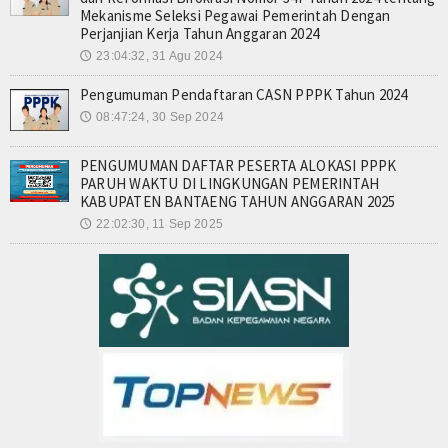
Mekanisme Seleksi Pegawai Pemerintah Dengan
Data ASN - 2023 (BPS)
Perjanjian Kerja Tahun Anggaran 2024
23:04:32, 31 Agu 2024
🕔
Data ASN - 2022 (BPS)
Pengumuman Pendaftaran CASN PPPK Tahun 2024
Data ASN Ulang Tahun
08:47:24, 30 Sep 2024
🕔
CASN BANTAENG
PENGUMUMAN DAFTAR PESERTA ALOKASI PPPK
PARUH WAKTU DI LINGKUNGAN PEMERINTAH
Download
KABUPATEN BANTAENG TAHUN ANGGARAN 2025
22:02:30, 11 Sep 2025
🕔
Gallery
Album
Video
Berita
Berita Duka