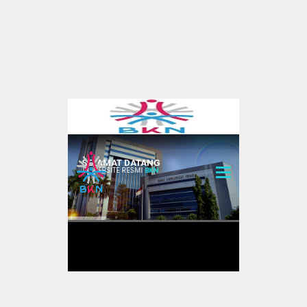
Pengumuman
PPPK
ASN
Kepegawaian
Honorer
Hubungi Kami
Pengaduan
Kontak
Forum
Tentang Kami
PPID